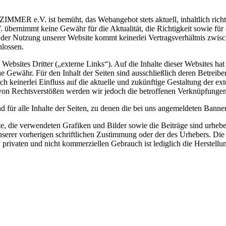
ist bemüht, das Webangebot stets aktuell, inhaltlich richtig und
eine Gewähr für die Aktualität, die Richtigkeit sowie für die Vol
it der Nutzung unserer Website kommt keinerlei Vertragsverhältnis zw
ossen.
n zu Websites Dritter („externe Links“). Auf die Inhalte dieser 
ne Gewähr. Für den Inhalt der Seiten sind ausschließlich deren Betreib
keinerlei Einfluss auf die aktuelle und zukünftige Gestaltung der exte
von Rechtsverstößen werden wir jedoch die betroffenen Verknüpfungen
nd für alle Inhalte der Seiten, zu denen die bei uns angemeldeten Banne
 die verwendeten Grafiken und Bilder sowie die Beiträge sind urheberr
erer vorherigen schriftlichen Zustimmung oder der des Urhebers. Die u
hen, privaten und nicht kommerziellen Gebrauch ist lediglich die Herste