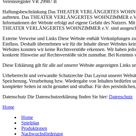
Vereinsregister VR 29987 B
Haftungsbeschränkung Das THEATER VERLÄNGERTES WOHNZIMMER e.V. 
auftreten. Das THEATER VERLÄNGERTES WOHNZIMMER e.V. übernimmt k
Informationen der Website erfolgt auf eigene Gefahr des Nutzers. M
THEATER VERLÄNGERTES WOHNZIMMER e.V. sind ausgeschl
Externe Verweise und Links Diese Website enthält Verknüpfunge
Einfluss. Deshalb übernehmen wir für die Inhalte dieser Websites kei
Websites konnten wir keine Rechtsverstöße erkennen. Wir haben jedoch 
konkrete Hinweise auf Rechtsverstöße nicht zumutbar. Bei Kenntnis 
Diese Erklärung gilt für alle auf unserer Website angezeigten Links u
Urheberrecht und verwandte Schutzrechte Das Layout unserer Website,
Speicherung, Verarbeitung bzw. Wiedergabe von Inhalten bedürfen uns
kompletter Seiten ist nicht gestattet und strafbar. Für den persönlic
Datenschutz Die Datenschutzerklärung finden Sie hier:
Datenschutz
Home
Home
Spielplan
Produktionen
Nachwuchsförderung