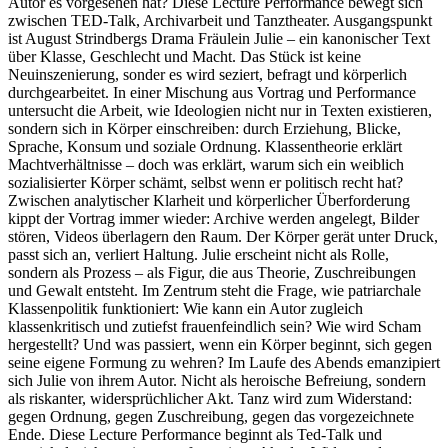
Autor es vorgesehen hat? Diese Lecture Performance bewegt sich
zwischen TED-Talk, Archivarbeit und Tanztheater. Ausgangspunkt
ist August Strindbergs Drama Fräulein Julie – ein kanonischer Text
über Klasse, Geschlecht und Macht. Das Stück ist keine
Neuinszenierung, sonder es wird seziert, befragt und körperlich
durchgearbeitet. In einer Mischung aus Vortrag und Performance
untersucht die Arbeit, wie Ideologien nicht nur in Texten existieren,
sondern sich in Körper einschreiben: durch Erziehung, Blicke,
Sprache, Konsum und soziale Ordnung. Klassentheorie erklärt
Machtverhältnisse – doch was erklärt, warum sich ein weiblich
sozialisierter Körper schämt, selbst wenn er politisch recht hat?
Zwischen analytischer Klarheit und körperlicher Überforderung
kippt der Vortrag immer wieder: Archive werden angelegt, Bilder
stören, Videos überlagern den Raum. Der Körper gerät unter Druck,
passt sich an, verliert Haltung. Julie erscheint nicht als Rolle,
sondern als Prozess – als Figur, die aus Theorie, Zuschreibungen
und Gewalt entsteht. Im Zentrum steht die Frage, wie patriarchale
Klassenpolitik funktioniert: Wie kann ein Autor zugleich
klassenkritisch und zutiefst frauenfeindlich sein? Wie wird Scham
hergestellt? Und was passiert, wenn ein Körper beginnt, sich gegen
seine eigene Formung zu wehren? Im Laufe des Abends emanzipiert
sich Julie von ihrem Autor. Nicht als heroische Befreiung, sondern
als riskanter, widersprüchlicher Akt. Tanz wird zum Widerstand:
gegen Ordnung, gegen Zuschreibung, gegen das vorgezeichnete
Ende. Diese Lecture Performance beginnt als Ted-Talk und