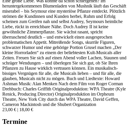
Eine große Liebe. Was könnte da schon schiefgehen? Im
heruntergekommenen Blumenladen von Mushnik läuft das Geschäft
miserabel – bis Seymour eine mysteriöse Pflanze entdeckt. Plötzlich
strömen die Kundinnen und Kunden herbei, Ruhm und Erfolg
scheinen zum Greifen nah und selbst Audrey, Seymours heimliche
Liebe, rückt in erreichbare Nähe. Doch Audrey II ist keine
gewöhnliche Zimmerpflanze. Sie wächst rasant, spricht
überraschend deutlich – und entwickelt einen ausgesprochen
problematischen Appetit. Mitreißende Songs, skurrile Figuren,
schwarzer Humor und eine gehörige Portion Grusel machen „Der
kleine Horrorladen“ zu einem der beliebtesten Kult-Musicals aller
Zeiten. Freuen Sie sich auf einen Abend voller Lachen, Staunen und
schräger Wendungen – und überlegen Sie sich gut, ob Sie Ihren
Pflanzen zu Hause wirklich vertrauen können. Ein musikalisch-
bissiges Vergnügen für alle, die Musicals lieben – und für alle, die
glauben, Musicals nicht zu mögen. Buch und Liedtexte: Howard
Ashman Musik: Alan Menken Nach dem Film von Roger Corman
Drehbuch: Charles Griffith Originalproduktion: WPA Theatre (Kyle
Renick, Producing Director) Originalproduktion im Orpheum
Theatre, New York City durch das WPA Theatre, David Geffen,
Cameron Mackintosh und die Shubert Organization
23,00 € | 18,00 €
Termine