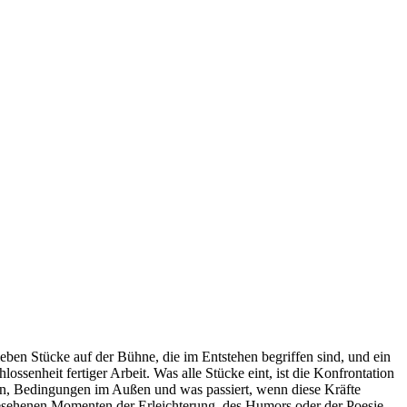
eben Stücke auf der Bühne, die im Entstehen begriffen sind, und ein
ossenheit fertiger Arbeit. Was alle Stücke eint, ist die Konfrontation
ren, Bedingungen im Außen und was passiert, wenn diese Kräfte
sehenen Momenten der Erleichterung, des Humors oder der Poesie.