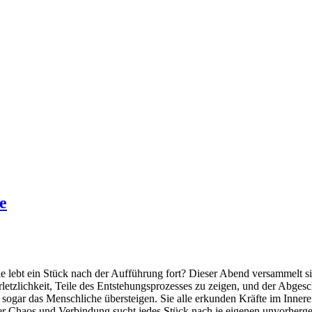
e
ie lebt ein Stück nach der Aufführung fort? Dieser Abend versammelt si
letzlichkeit, Teile des Entstehungsprozesses zu zeigen, und der Abgeschl
 sogar das Menschliche übersteigen. Sie alle erkunden Kräfte im Inne
r Chaos und Verbindung sucht jedes Stück nach je eigenen unvorherge