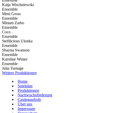
Ensemble
Katja Wischniewski
Ensemble
Meni Gross
Ensemble
Miriam Zarbo
Ensemble
Coco .
Ensemble
Stefilicious Ulonka
Ensemble
Shayna Swanson
Ensemble
Karoline Winter
Ensemble
Julia Turnage
Weitere Produktionen
Home
Spielplan
Produktionen
Nachwuchsförderung
Castingaufrufe
Über uns
Impressum