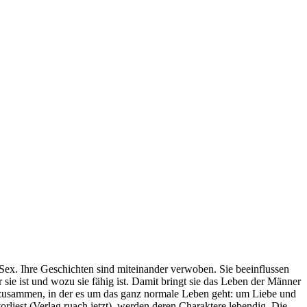
Sex. Ihre Geschichten sind miteinander verwoben. Sie beeinflussen
r sie ist und wozu sie fähig ist. Damit bringt sie das Leben der Männer
g zusammen, in der es um das ganz normale Leben geht: um Liebe und
st (Verlag ruach.jetzt), werden deren Charaktere lebendig. Die