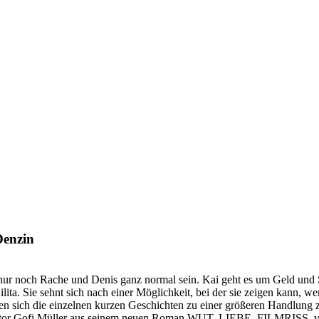
Denzin
 nur noch Rache und Denis ganz normal sein. Kai geht es um Geld und 
ilita. Sie sehnt sich nach einer Möglichkeit, bei der sie zeigen kann, we
tzen sich die einzelnen kurzen Geschichten zu einer größeren Handlun
tor Gofi Müller aus seinem neuen Roman WUT. LIEBE. FILMRISS. vorlie